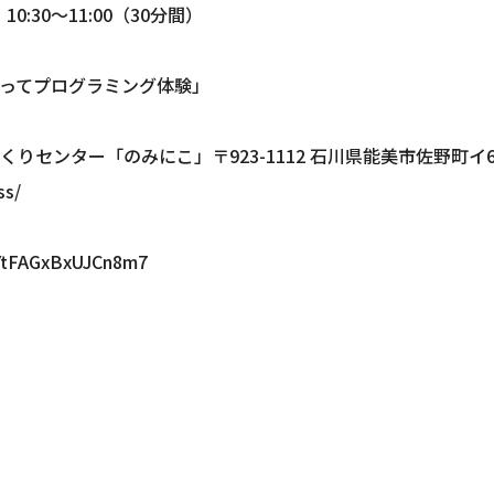
0:30～11:00（30分間）
ってプログラミング体験」
りセンター「のみにこ」〒923-1112 石川県能美市佐野町イ
ss/
YtFAGxBxUJCn8m7